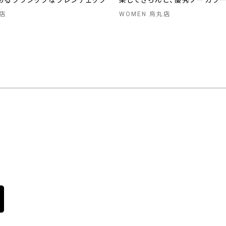
あるクラシックなグレンチェック
楽してきちんと、優秀ノーカラ
店
WOMEN 烏丸店