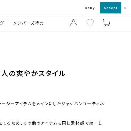
×
店舗一覧・来店予約
ログ
ご利用ガイド
Deny
Accept
グ
メンバーズ特典
大人の爽やかスタイル
ャージーアイテムをメインにしたジャケパンコーディネ
立てるため、その他のアイテムも同じ素材感で統一し