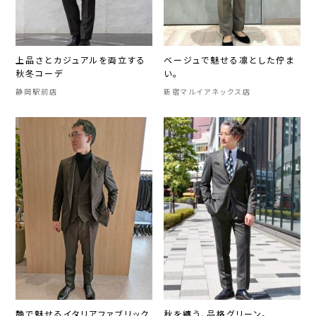
上品さとカジュアルを両立する
ベージュで魅せる凛とした佇ま
秋冬コーデ
い。
静岡駅前店
新宿マルイアネックス店
艶で魅せるイタリアファブリック
秋を纏う、品格グリーン。