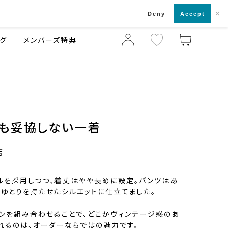
×
店舗一覧・来店予約
ログ
ご利用ガイド
Deny
Accept
グ
メンバーズ特典
も妥協しない一着
店
ルを採用しつつ、着丈はやや長めに設定。パンツはあ
いゆとりを持たせたシルエットに仕立てました。
タンを組み合わせることで、どこかヴィンテージ感のあ
れるのは、オーダーならではの魅力です。