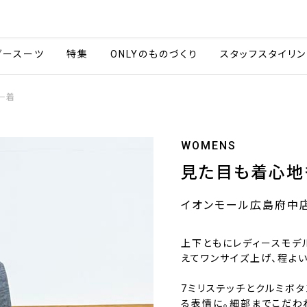
会社情報
採用情報
カタ
ダースーツ
特集
ONLYのものづくり
スタッフスタイリン
一着
WOMENS
見た目も着心地
イオンモール広島府中
上下ともにレディースモデ
えてワンサイズ上げ、程よ
7ミリステッチとクルミボ
る表情に。細部までこだわ