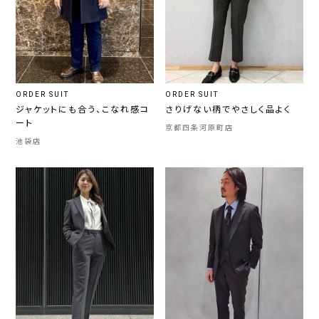
ORDER SUIT
ORDER SUIT
ジャケットにも合う、こなれ感コ
さりげない柄でやさしく品よく
ート
京都四条河原町店
池袋店