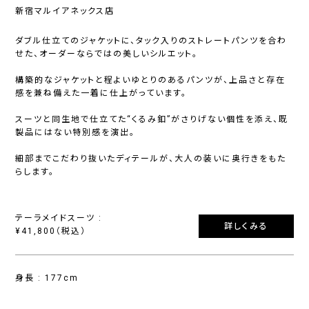
新宿マルイアネックス店
ダブル仕立てのジャケットに、タック入りのストレートパンツを合わ
せた、オーダーならではの美しいシルエット。
構築的なジャケットと程よいゆとりのあるパンツが、上品さと存在
感を兼ね備えた一着に仕上がっています。
スーツと同生地で仕立てた“くるみ釦”がさりげない個性を添え、既
製品にはない特別感を演出。
細部までこだわり抜いたディテールが、大人の装いに奥行きをもた
らします。
テーラメイドスーツ :
詳しくみる
¥41,800（税込）
身長 : 177cm