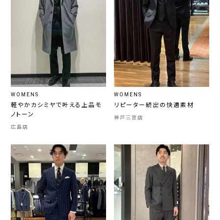
WOMENS
WOMENS
軽やかカシミヤで叶える上品モ
リピーター続出の快適素材
ノトーン
神戸三宮店
広島店