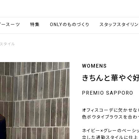
会社情報
採用情報
カタ
ダースーツ
特集
ONLYのものづくり
スタッフスタイリン
スタイル
WOMENS
きちんと華やぐ
PREMIO SAPPORO
オフィスコーデに欠かせな
色ボウタイブラウスを合わ
ネイビー×グレーのベーシ
立した通勤スタイルに仕上