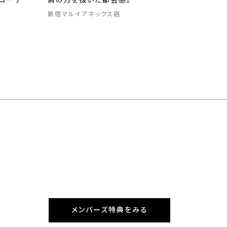
コーデ
肩の力を抜いた都会感。
新宿マルイアネックス店
メンバーズ特典をみる