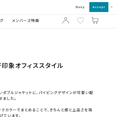
×
店舗一覧・来店予約
ログ
ご利用ガイド
Deny
Accept
グ
メンバーズ特典
好印象オフィススタイル
いダブルジャケットに、パイピングデザインが可愛い配
せました。
ックカラーでまとめることで、きちんと感と上品さを両
げています。