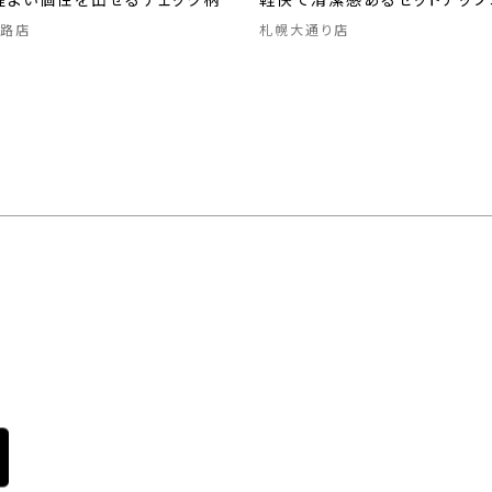
程よい個性を出せるチェック柄
軽快で清潔感あるセットアップ
路店
札幌大通り店