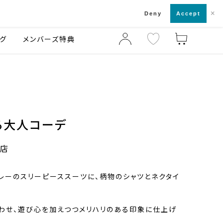
×
店舗一覧・来店予約
ログ
ご利用ガイド
Deny
Accept
グ
メンバーズ特典
る大人コーデ
レ店
レーのスリーピーススーツに、柄物のシャツとネクタイ
わせ、遊び心を加えつつメリハリのある印象に仕上げ