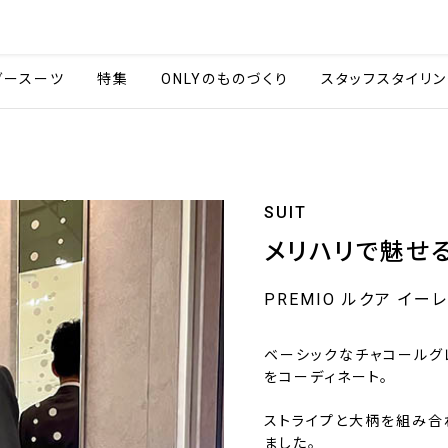
会社情報
採用情報
カタ
ダースーツ
特集
ONLYのものづくり
スタッフスタイリン
SUIT
メリハリで魅せ
PREMIO ルクア イー
ベーシックなチャコールグ
をコーディネート。
ストライプと大柄を組み合
ました。