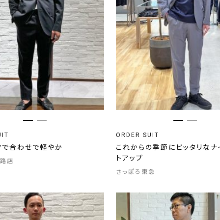
UIT
ORDER SUIT
ツで合わせで軽やか
これからの季節にピッタリなナ
トアップ
路店
さっぽろ東急