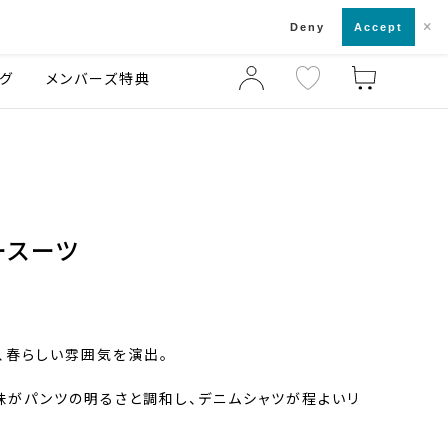
×
店舗一覧・来店予約
ログ
ご利用ガイド
Deny
Accept
グ
メンバーズ特典
ースーツ
、春らしい雰囲気を演出。
味がパンツの明るさと調和し、デニムシャツが程よいリ