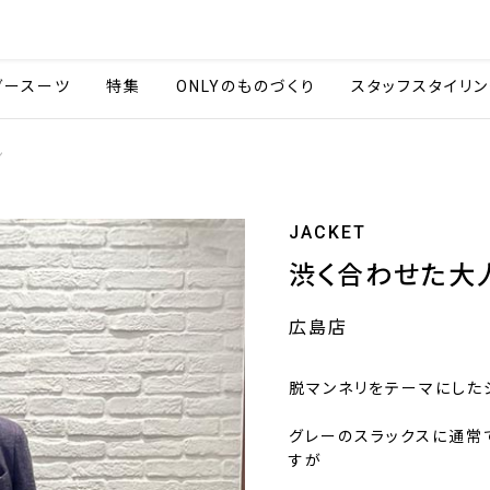
会社情報
採用情報
カタ
ダースーツ
特集
ONLYのものづくり
スタッフスタイリン
ン
JACKET
渋く合わせた大
広島店
脱マンネリをテーマにした
グレーのスラックスに通常
すが