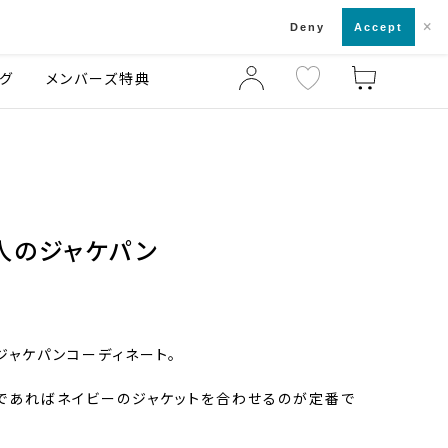
×
店舗一覧・来店予約
ログ
ご利用ガイド
Deny
Accept
グ
メンバーズ特典
人のジャケパン
ジャケパンコーディネート。
であればネイビーのジャケットを合わせるのが定番で