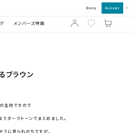
×
店舗一覧・来店予約
ログ
ご利用ガイド
Deny
Accept
グ
メンバーズ特典
るブラウン
の生地ですので
ようダークトーンでまとめました。
そうに見られがちですが、