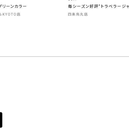
グリーンカラー
毎シーズン好評”トラベラージ
ルKYOTO店
四条烏丸店