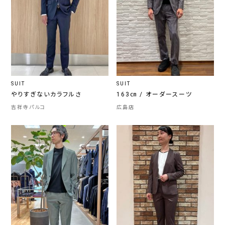
SUIT
SUIT
やりすぎないカラフルさ
163㎝ / オーダースーツ
吉祥寺パルコ
広島店