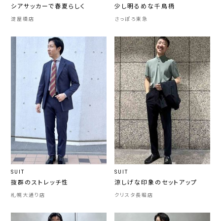
シアサッカーで春夏らしく
少し明るめな千鳥柄
淀屋橋店
さっぽろ東急
SUIT
SUIT
抜群のストレッチ性
涼しげな印象のセットアップ
札幌大通り店
クリスタ長堀店