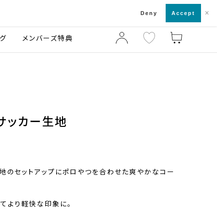
×
店舗一覧・来店予約
ログ
ご利用ガイド
Deny
Accept
グ
メンバーズ特典
サッカー生地
地のセットアップにポロやつを合わせた爽やかなコー
てより軽快な印象に。