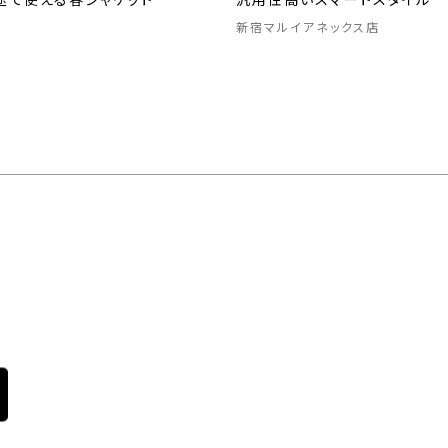
途で使える春ジャケット
汎用性高いスマートスタイル
新宿マルイアネックス店