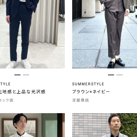
TYLE
SUMMERSTYLE
生地感と上品な光沢感
ブラウン×ネイビー
ロック店
淀屋橋店