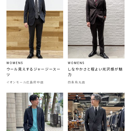
WOMENS
WOMENS
ウール見えするジャージースー
しなやかさと程よい光沢感が魅
ツ
力
イオンモール広島府中店
四条烏丸店