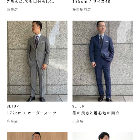
きちんと、でも自分らしく。
185cm / サイズ48
池袋店
静岡駅前店
SETUP
SETUP
172cm / オーダースーツ
品の良さと着心地の両立
広島店
広島店