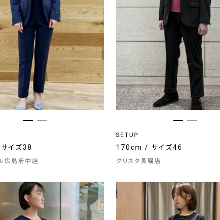
SETUP
/ サイズ38
170cm / サイズ46
ル広島府中店
クリスタ長堀店