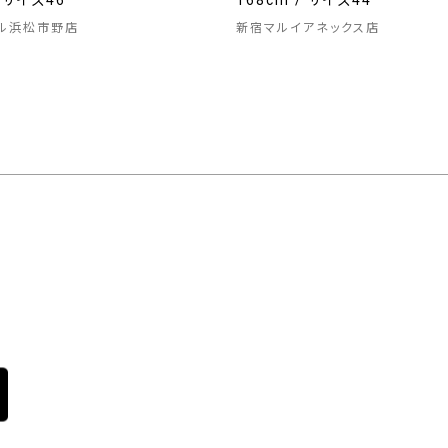
/ サイズ46
168cm / サイズ44
ル浜松市野店
新宿マルイアネックス店