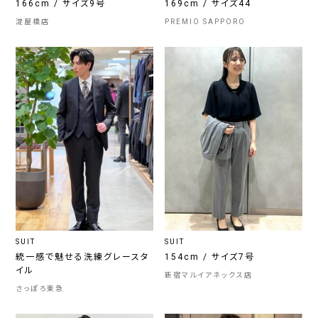
166cm / サイズ9号
169cm / サイズ44
淀屋橋店
PREMIO SAPPORO
SUIT
SUIT
統一感で魅せる洗練グレースタ
154cm / サイズ7号
イル
新宿マルイアネックス店
さっぽろ東急