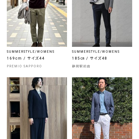
SUMMERSTYLE/WOMENS
SUMMERSTYLE/WOMENS
169cm / サイズ44
185㎝ / サイズ48
PREMIO SAPPORO
静岡駅前店