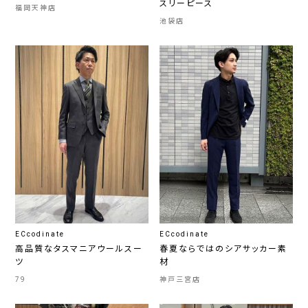
スリーピース
福岡天神店
池袋店
ECcodinate
ECcodinate
高品質なタスマニアウールスー
春夏ならではのシアサッカー素
ツ
材
79
神戸三宮店