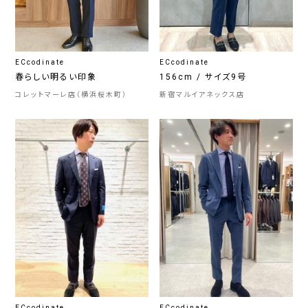
ECcodinate
ECcodinate
春らしい明るい印象
156cm / サイズ9号
コレットマーレ店（横浜桜木町）
新宿マルイアネックス店
ECcodinate
ECcodinate