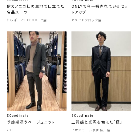
伊カノニコ社の生地で仕立てた
ONLYで今一番売れているセッ
名品スーツ
トアップ
ららぽーとEXPOCITY店
カメイドクロック店
ECcodinate
ECcodinate
季節感漂うベージュニット
上質感と光沢を備えた「極」
213
イオンモール京都桂川店