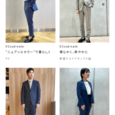
ECcodinate
ECcodinate
“ニュアンスカラー”で春らしく
柔らかく、爽やかに
90
新宿マルイアネックス店