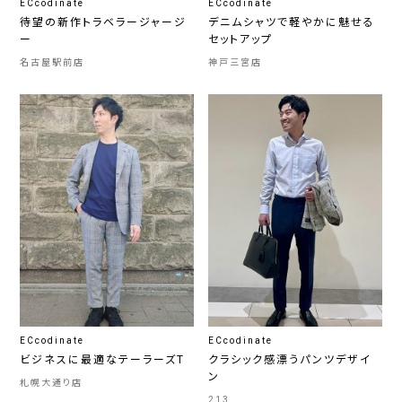
ECcodinate
ECcodinate
待望の新作トラベラージャージ
デニムシャツで軽やかに魅せる
ー
セットアップ
名古屋駅前店
神戸三宮店
ECcodinate
ECcodinate
ビジネスに最適なテーラーズT
クラシック感漂うパンツデザイ
ン
札幌大通り店
213