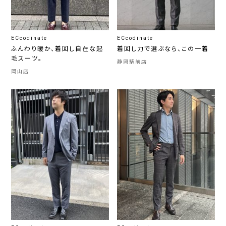
ECcodinate
ECcodinate
ふんわり暖か、着回し自在な起
着回し力で選ぶなら、この一着
毛スーツ。
静岡駅前店
岡山店