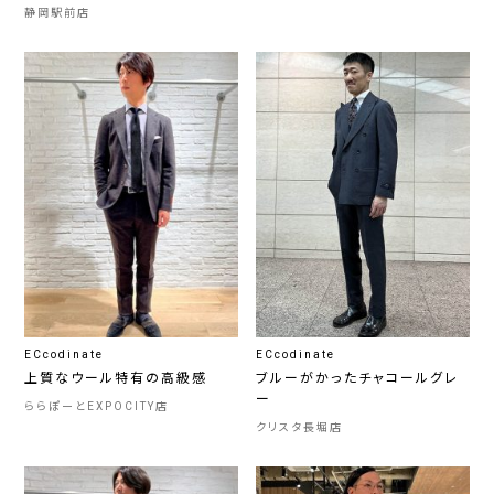
静岡駅前店
ECcodinate
ECcodinate
上質なウール特有の高級感
ブルーがかったチャコールグレ
ー
ららぽーとEXPOCITY店
クリスタ長堀店