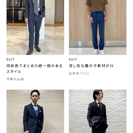
SUIT
SUIT
同系色でまとめた統一感のある
涼し気な鹿の子素材ポロ
スタイル
吉祥寺パルコ
京都北山店