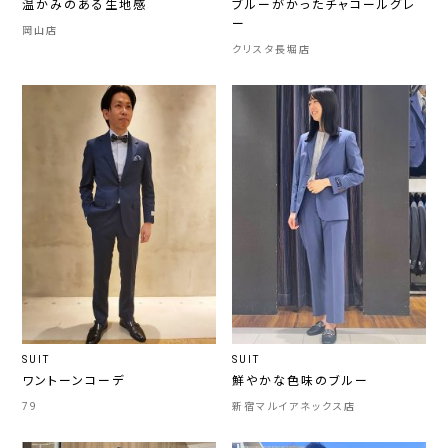
温かみのある生地感
ブルーがかったチャコールグレ
ー
岡山店
クリスタ長堀店
SUIT
SUIT
ワントーンコーデ
鮮やかな色味のブルー
79
新宿マルイアネックス店