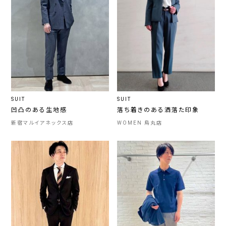
SUIT
SUIT
凹凸のある生地感
落ち着きのある洒落た印象
新宿マルイアネックス店
WOMEN 烏丸店