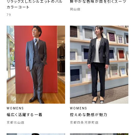
リラックスしたシルエットのバル
鮮やかな色味が目を引くスーツ
カラーコート
岡山店
79
WOMENS
WOMENS
幅広く活躍する一着
控えめな艶感が魅力
京都北山店
京都四条河原町店