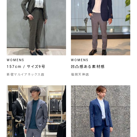
WOMENS
WOMENS
157cm / サイズ9号
凹凸感ある素材感
新宿マルイアネックス店
福岡天神店