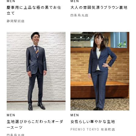
MEN
MEN
慶事用に上品な極の黒でお仕
大人の雰囲気漂うブラウン裏地
立て
四条烏丸店
静岡駅前店
MEN
MEN
生地選びからこだわったオーダ
女性らしい華やかな生地
ースーツ
PREMIO TOKYO 有楽町店
四条烏丸店