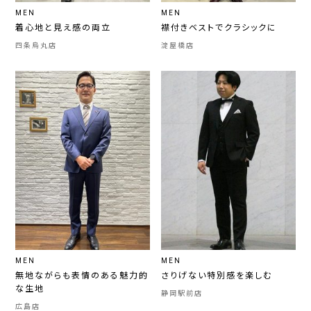
MEN
MEN
着心地と見え感の両立
襟付きベストでクラシックに
四条烏丸店
淀屋橋店
MEN
MEN
無地ながらも表情のある魅力的
さりげない特別感を楽しむ
な生地
静岡駅前店
広島店