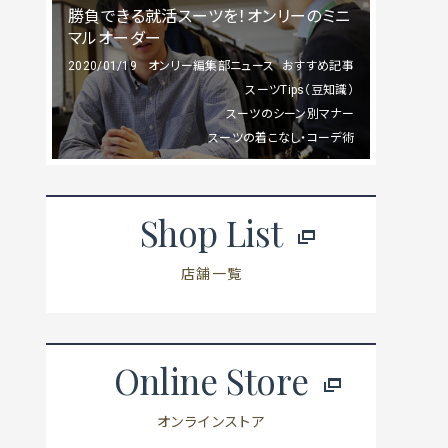
勝負できる就活スーツを！オンリーのミニ
マルオーダー
2020/01/19
オンリー編集部ニュース
おすすめ記事
スーツTips（豆知識）
スーツのシーン別マナー
スーツの着こなし・コーデ術
Shop List
店舗一覧
Online Store
オンラインストア