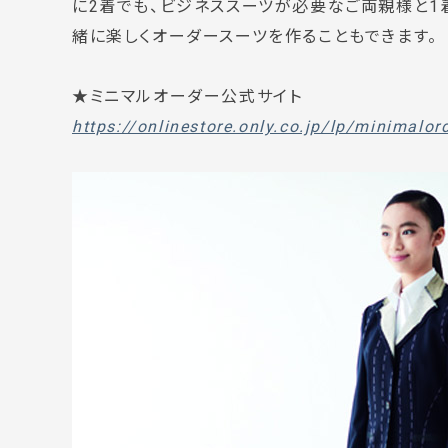
に2着でも、ビジネススーツが必要なご両親様と1
緒に楽しくオーダースーツを作ることもできます。
★ミニマルオーダー公式サイト
https://onlinestore.only.co.jp/lp/minimalor