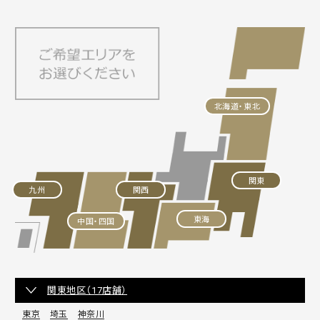
北海道・東北
関東
九州
関西
東海
中国・四国
関東地区（17店舗）
東京
埼玉
神奈川