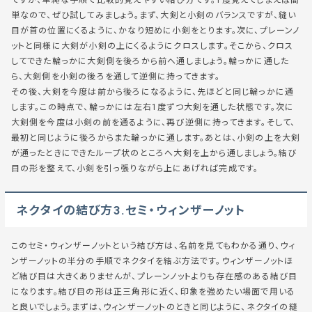
単なので、ぜひ試してみましょう。まず、大剣と小剣のバランスですが、縫い
目が首の位置にくるように、かなり短めに小剣をとります。次に、プレーンノ
ットと同様に大剣が小剣の上にくるようにクロスします。そこから、クロス
してできた輪っかに大剣側を後ろから前へ通しましょう。輪っかに通した
ら、大剣側を小剣の後ろを通して逆側に持ってきます。
その後、大剣を今度は前から後ろになるように、先ほどと同じ輪っかに通
します。この時点で、輪っかには左右1度ずつ大剣を通した状態です。次に
大剣側を今度は小剣の前を通るように、再び逆側に持ってきます。そして、
最初と同じように後ろからまた輪っかに通します。あとは、小剣の上を大剣
が通ったときにできたループ状のところへ大剣を上から通しましょう。結び
目の形を整えて、小剣を引っ張りながら上にあげれば完成です。
ネクタイの結び方3.セミ・ウィンザーノット
このセミ・ウィンザーノットという結び方は、名前を見てもわかる通り、ウィ
ンザーノットの半分の手順でネクタイを結ぶ方法です。ウィンザーノットほ
ど結び目は大きくありませんが、プレーンノットよりも存在感のある結び目
になります。結び目の形は正三角形に近く、印象を強めたい場面で用いる
と良いでしょう。まずは、ウィンザーノットのときと同じように、ネクタイの縫