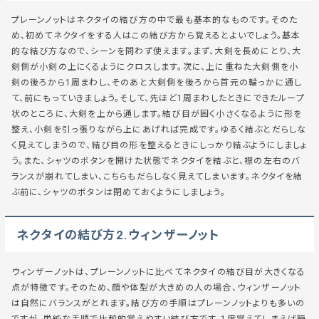
プレーンノットはネクタイの結び方の中で最も基本的なものです。そのた
め、初めてネクタイをする人はこの結び方から覚えるとよいでしょう。基本
的な結び方なので、シーンを問わず使えます。まず、大剣を長めにとり、大
剣側が小剣の上にくるようにクロスします。次に、上に重ねた大剣側を小
剣の後ろから1周まわし、そのあと大剣側を後ろから首元の輪っかに通し
て、前にもっていきましょう。そして、先ほど1周まわしたときにできたループ
状のところに、大剣を上から通します。結び目が固く小さくなるように形を
整え、小剣を引っ張りながら上にあげれば完成です。ゆるく結ぶとだらしな
く見えてしまうので、結び目の形を整えるときにしっかり結ぶようにしましょ
う。また、シャツのボタンを開けた状態でネクタイを結ぶと、襟の左右のバ
ランスが崩れてしまい、こちらもだらしなく見えてしまいます。ネクタイを結
ぶ前に、シャツのボタンは閉めておくようにしましょう。
ネクタイの結び方2.ウィンザーノット
ウィンザーノットは、プレーンノットに比べてネクタイの結び目が大きくなる
点が特徴です。そのため、顔や体型が大きめの人の場合、ウィンザーノット
は自然にバランスがとれます。結び方の手順はプレーンノットよりも多いの
ですが、単純な手順で比較的覚えやすい結び方です。1度覚えてしまえば簡