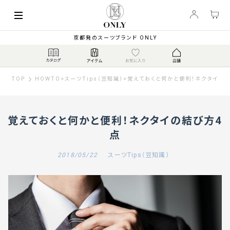
京都発のスーツブランド ONLY
TOP
HOWTO
>
スーツTips（豆知識）
>
覚えておくと何かと便利！ネクタイの
覚えておくと何かと便利！ネクタイの結び方4
点
2018/05/22
スーツTips（豆知識）