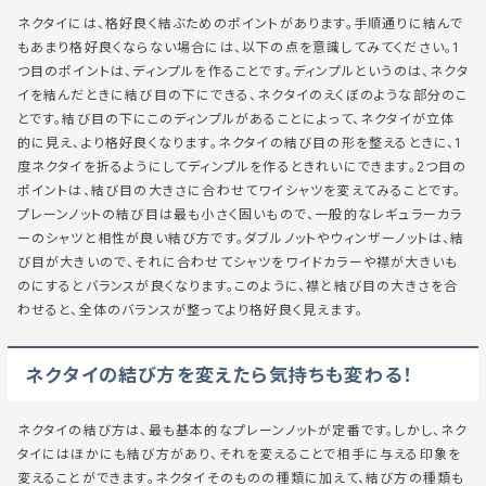
ネクタイには、格好良く結ぶためのポイントがあります。手順通りに結んで
もあまり格好良くならない場合には、以下の点を意識してみてください。1
つ目のポイントは、ディンプルを作ることです。ディンプルというのは、ネクタ
イを結んだときに結び目の下にできる、ネクタイのえくぼのような部分のこ
とです。結び目の下にこのディンプルがあることによって、ネクタイが立体
的に見え、より格好良くなります。ネクタイの結び目の形を整えるときに、1
度ネクタイを折るようにしてディンプルを作るときれいにできます。2つ目の
ポイントは、結び目の大きさに合わせてワイシャツを変えてみることです。
プレーンノットの結び目は最も小さく固いもので、一般的なレギュラーカラ
ーのシャツと相性が良い結び方です。ダブルノットやウィンザーノットは、結
び目が大きいので、それに合わせてシャツをワイドカラーや襟が大きいも
のにするとバランスが良くなります。このように、襟と結び目の大きさを合
わせると、全体のバランスが整ってより格好良く見えます。
ネクタイの結び方を変えたら気持ちも変わる！
ネクタイの結び方は、最も基本的なプレーンノットが定番です。しかし、ネク
タイにはほかにも結び方があり、それを変えることで相手に与える印象を
変えることができます。ネクタイそのものの種類に加えて、結び方の種類も