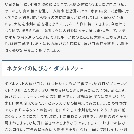
い目を目印に、小剣を短めにとります。大剣が前にくるようにクロスさせ、
そこから小剣の後ろを通して大剣側を逆側に持ってきます。次に、逆側に持
ってきた大剣を、前から後ろの方向に輪っかに通しましょう。輪っかに通し
たら、大剣を小剣の前を通るように、元あった側に持ってきます。今度はそ
ちら側で、後ろから前になるように大剣を輪っかに通します。そして、大剣
が小剣の前を通ったときにできたループ状のところに大剣を上から通した
ら、ほぼ完成です。あとは他の結び方と同様に、結び目の形を整え、小剣を
引っ張りながら上にあげましょう。
ネクタイの結び方4.ダブルノット
ダブルノットの結び目は、縦に長いところが特徴です。結び目がプレーンノ
ットよりも1回り大きくなり、横から見たときに厚みが出たように見えます。
結び方は、プレーンノットの次に簡単です。「複雑な結び方は面倒だけど、
少し印象を変えてみたい」という人はぜひ挑戦してみましょう。この結び方
でも、まずはネクタイの縫い目を目印として小剣を短めにとり、大剣が前
にくるようにクロスします。次に、上に重ねた大剣側を、小剣側の後ろから2
周まわします。小剣側に巻きつけるような形です。そして、これまでの結び
方と同様に、首元の輪っかに大剣側を後ろから前に向けて通します。小剣