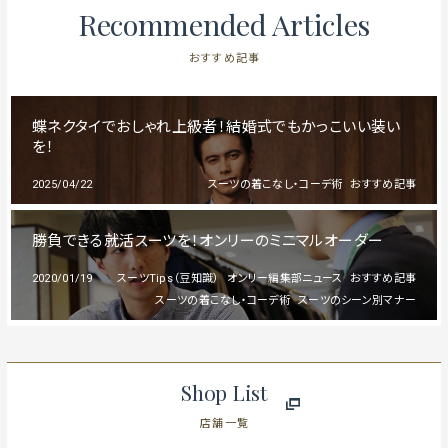
Recommended Articles
おすすめ記事
蝶ネクタイでおしゃれ上級者！結婚式でもかっこいい装い
を！
2025/04/22
スーツの着こなし・コーデ術
おすすめ記事
勝負できる就活スーツを！オンリーのミニマルオーダー
2020/01/19
スーツTips（豆知識）
オンリー編集部ニュース
おすすめ記事
スーツの着こなし・コーデ術
スーツのシーン別マナー
Shop List
店舗一覧