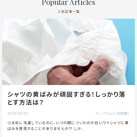
Popular Articles
人気記事一覧
シャツの黄ばみが頑固すぎる！しっかり落
とす方法は？
2018/05/07
スーツTips（豆知識）
小まめに洗濯しているのに、いつの間についたのか白いワイシャツに黄
ばみを発見することがありませんか?? しか...