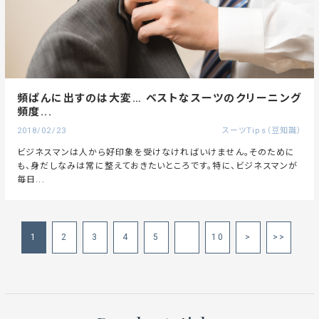
頻ぱんに出すのは大変… ベストなスーツのクリーニング
頻度...
2018/02/23
スーツTips（豆知識）
ビジネスマンは人から好印象を受けなければいけません。そのために
も、身だしなみは常に整えておきたいところです。特に、ビジネスマンが
毎日...
1
2
3
4
5
10
>
>>