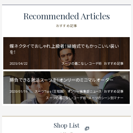
Recommended Articles
おすすめ記事
蝶ネクタイでおしゃれ上級者！結婚式でもかっこいい装い
を！
2025/04/22
スーツの着こなし・コーデ術
おすすめ記事
勝負できる就活スーツを！オンリーのミニマルオーダー
2020/01/19
スーツTips（豆知識）
オンリー編集部ニュース
おすすめ記事
スーツの着こなし・コーデ術
スーツのシーン別マナー
Shop List