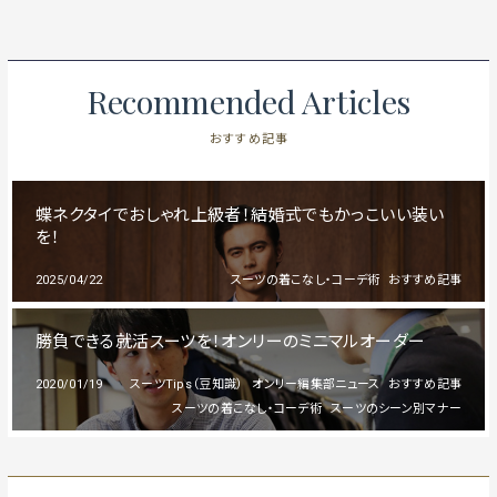
Recommended Articles
おすすめ記事
蝶ネクタイでおしゃれ上級者！結婚式でもかっこいい装い
を！
2025/04/22
スーツの着こなし・コーデ術
おすすめ記事
勝負できる就活スーツを！オンリーのミニマルオーダー
2020/01/19
スーツTips（豆知識）
オンリー編集部ニュース
おすすめ記事
スーツの着こなし・コーデ術
スーツのシーン別マナー