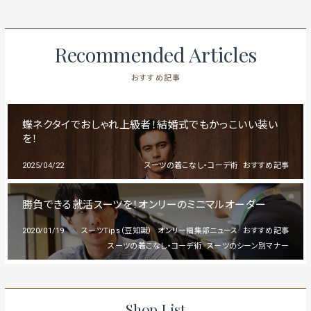
Recommended Articles
おすすめ記事
蝶ネクタイでおしゃれ上級者！結婚式でもかっこいい装い
を！
2025/04/22
スーツの着こなし・コーデ術
おすすめ記事
勝負できる就活スーツを！オンリーのミニマルオーダー
2020/01/19
スーツTips（豆知識）
オンリー編集部ニュース
おすすめ記事
スーツの着こなし・コーデ術
スーツのシーン別マナー
Shop List