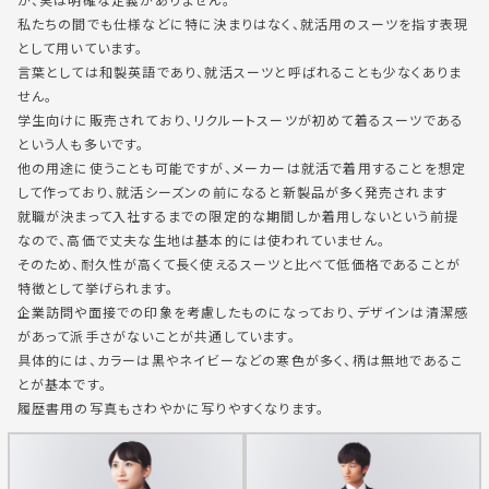
が、実は明確な定義がありません。
私たちの間でも仕様などに特に決まりはなく、就活用のスーツを指す表現
として用いています。
言葉としては和製英語であり、就活スーツと呼ばれることも少なくありま
せん。
学生向けに販売されており、リクルートスーツが初めて着るスーツである
という人も多いです。
他の用途に使うことも可能ですが、メーカーは就活で着用することを想定
して作っており、就活シーズンの前になると新製品が多く発売されます
就職が決まって入社するまでの限定的な期間しか着用しないという前提
なので、高価で丈夫な生地は基本的には使われていません。
そのため、耐久性が高くて長く使えるスーツと比べて低価格であることが
特徴として挙げられます。
企業訪問や面接での印象を考慮したものになっており、デザインは清潔感
があって派手さがないことが共通しています。
具体的には、カラーは黒やネイビーなどの寒色が多く、柄は無地であるこ
とが基本です。
履歴書用の写真もさわやかに写りやすくなります。