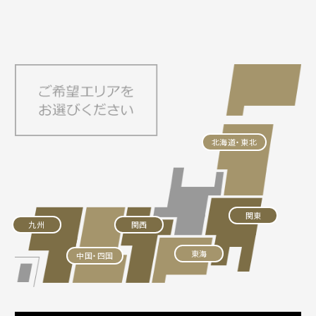
北海道・東北
関東
九州
関西
東海
中国・四国