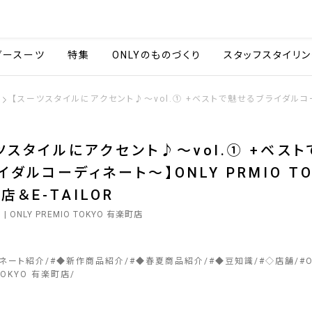
会社情報
採用情報
カタ
ダースーツ
特集
ONLYのものづくり
スタッフスタイリン
【スーツスタイルにアクセント♪～vol.① +ベストで魅せるブライダルコーディ
ツスタイルにアクセント♪～vol.① +ベス
イダルコーディネート～】ONLY PRMIO TO
店＆E-TAILOR
5
| ONLY PREMIO TOKYO 有楽町店
ィネート紹介
#
◆新作商品紹介
#
◆春夏商品紹介
#
◆豆知識
#
◇店舗
#
 TOKYO 有楽町店