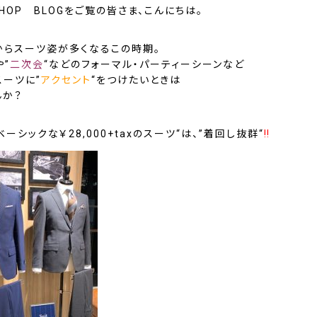
SHOP BLOGをご覧の皆さま、こんにちは。
からスーツ姿が多くなるこの時期。
や”
二次会
“などの
フォーマル・パーティーシーン
など
スーツに”
アクセント
“をつけたいときは
んか？
ベーシックな￥28,000+taxのスーツ
“は、”
着回し抜群
“
‼