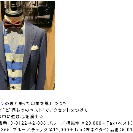
ーン
のまとまった印象を魅せつつも
イ
“と”柄もののベスト”でアクセントをつけて
の中に遊び心を演出☆
番：3-0122-42-006 ブルー／柄無地 ￥28,000＋Tax（ベスト
0-365 ブルー／チェック ￥12,000＋Tax（蝶ネクタイ）品番：5-016