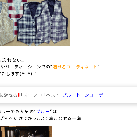
を忘れない…
ル
や
パーティーシーン
での”
魅せるコーディネート
”
たします(^O^)／
に魅せる
‼
「
スーツ
」+「
ベスト
」
ブルートーンコーデ
カラーでも人気の”
ブルー
“は
ップするだけでかっこよく着こなせる一着