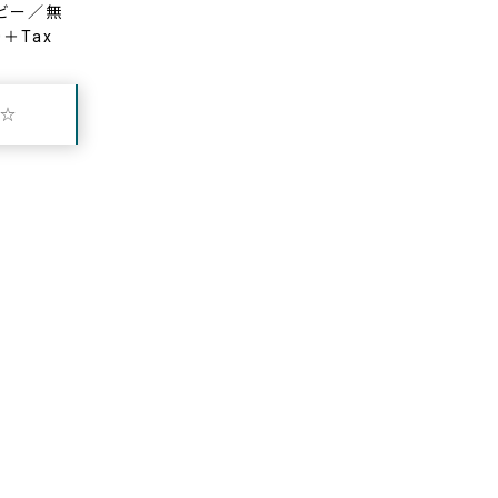
イビー／無
0＋Tax
出☆