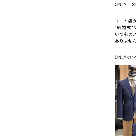
ONLY 
コート姿
“
結婚式
“
いつもの
ありませ
ONLYの”