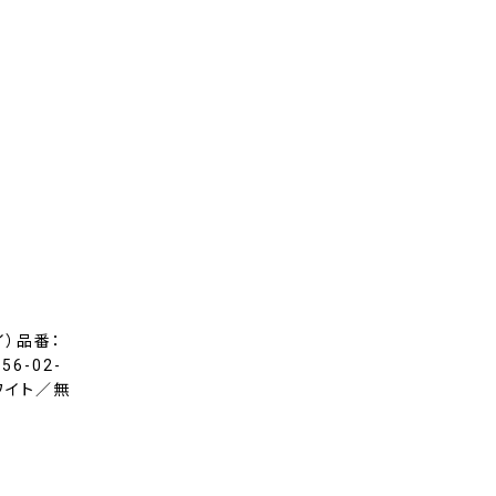
イ）品番：
56-02-
ホワイト／無