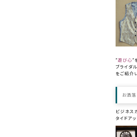
“
遊び心
“
ブライダ
をご紹介い
お洒落
ビジネス
タイドア