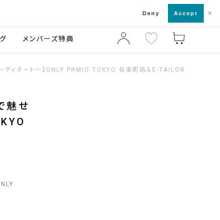
×
店舗一覧・来店予約
ログ
ご利用ガイド
Deny
Accept
グ
メンバーズ特典
ネート～】ONLY PRMIO TOKYO 有楽町店＆E-TAILOR
トで魅せ
KYO
ONLY