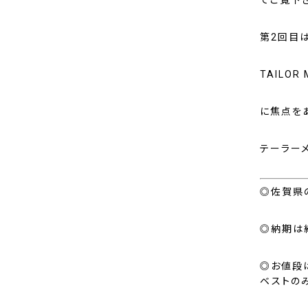
てご覧下
第2回目は
TAILOR
に焦点を
テーラー
◎佐賀県
◎納期は
◎お値段は
ベストのみ