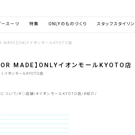
会社情報
採用情報
カタ
ダースーツ
特集
ONLYのものづくり
スタッフスタイリン
OR MADE】ONLYイオンモールKYOTO店
ILOR MADE】ONLYイオンモールKYOTO店
3
| イオンモールKYOTO店
ーについて
#
◇店舗
#
イオンモールKYOTO店
#
紹介