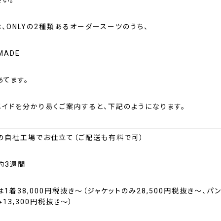
さい。
、ONLYの2種類あるオーダースーツのうち、
 MADE
あてます。
メイドを分かり易くご案内すると、下記のようになります。
の自社工場でお仕立て（ご配送も有料で可）
約3週間
1着38,000円税抜き～（ジャケットのみ28,500円税抜き～、パ
13,300円税抜き～）