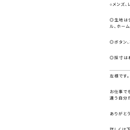
○メンズ
◎生地はテ
ル、ホー
◎ボタン
◎採寸は
左様です。
お仕事で
違う自分
ありがと
詳しくは