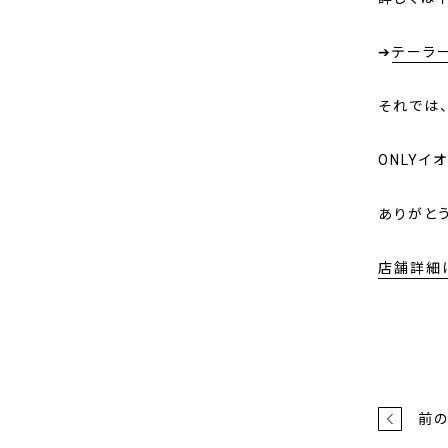
➔
テーラ
それでは
ONLYイ
ありがと
店舗詳細
前