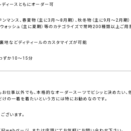
、レディースともにオーダー可
ンマンス、春夏物（主に3月～8月期）、秋冬物（主に9月～2月期）
ムウォッシュ（主に夏期）等のカテゴライズで常時200種類以上ご用
、裏地などディティールのカスタマイズが可能
わずか10～15分
もお仕事以外でも、本格的なオーダースーツでビシッと決めたい、
だけの一着を着たいという方には特にお勧めなのです。
うございます。
下記webページ、または店頭にてお気軽にお問い合わせ下さい。