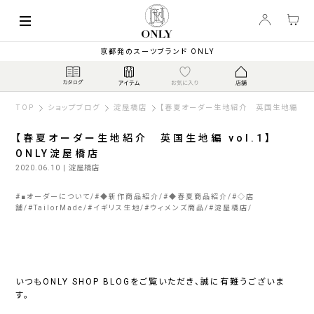
京都発のスーツブランド ONLY
TOP
ショップブログ
淀屋橋店
【春夏オーダー生地紹介 英国生地編 vol
【春夏オーダー生地紹介 英国生地編 vol.1】
ONLY淀屋橋店
2020.06.10
| 淀屋橋店
#
■オーダーについて
#
◆新作商品紹介
#
◆春夏商品紹介
#
◇店
舗
#
TailorMade
#
イギリス生地
#
ウィメンズ商品
#
淀屋橋店
いつもONLY SHOP BLOGをご覧いただき、誠に有難うございま
す。