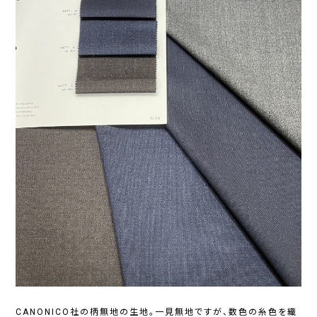
CANONICO社の柄無地の生地。一見無地ですが、数色の糸色を織