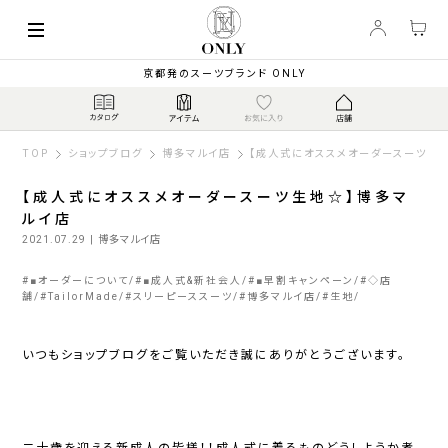
京都発のスーツブランド ONLY
TOP
ショップブログ
博多マルイ店
【成人式にオススメオーダースーツ生
【成人式にオススメオーダースーツ生地☆】博多マ
ルイ店
2021.07.29
| 博多マルイ店
#
■オーダーについて
#
■成人式&新社会人
#
■早割キャンペーン
#
◇店
舗
#
TailorMade
#
スリーピーススーツ
#
博多マルイ店
#
生地
いつもショップブログをご覧いただき誠にありがとうございます。
二十歳を迎える新成人の皆様！！成人式に着るものどうしようか考