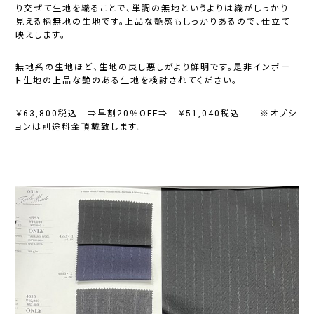
り交ぜて生地を織ることで、単調の無地というよりは織がしっかり
見える柄無地の生地です。上品な艶感もしっかりあるので、仕立て
映えします。
無地系の生地ほど、生地の良し悪しがより鮮明です。是非インポー
ト生地の上品な艶のある生地を検討されてください。
￥63,800税込 ⇒早割20％OFF⇒ ￥51,040税込 ※オプシ
ョンは別途料金頂戴致します。