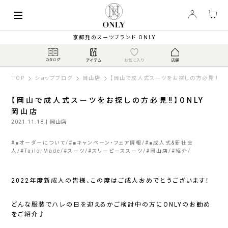
京都発のスーツブランド ONLY
TOP
ショップブログ
岡山店
【岡山で成人式スーツをお探しの方必見‼】O
【岡山で成人式スーツをお探しの方必見‼】ONLY
岡山店
2021.11.18
| 岡山店
#
■オーダーについて
#
■キャンペーン・フェア情報
#
■成人式&新社会
人
#
TailorMade
#
スーツ
#
スリーピーススーツ
#
岡山店
#
紹介
2022年度新成人の皆様、この度はご成人おめでとうございます！
どんな服装でハレの日を迎えるかご検討中の方にONLYのお勧め
をご紹介♪