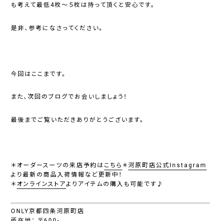
も考えて
最低4枚～５枚
は持って頂くと安心です。
是非、参考になさってください。
今回はここまです。
また、次回のブログでお会いしましょう！
最後までご覧いただきありがとうございます。
＊オーダースーツの来店予約は
こちら
＊
河原町店公式Instagram
より最新の商品入荷情報など更新中！
＊
オンラインストア
よりアイテムの購入も可能です♪
ONLY京都四条河原町店
所在地： 〒600-