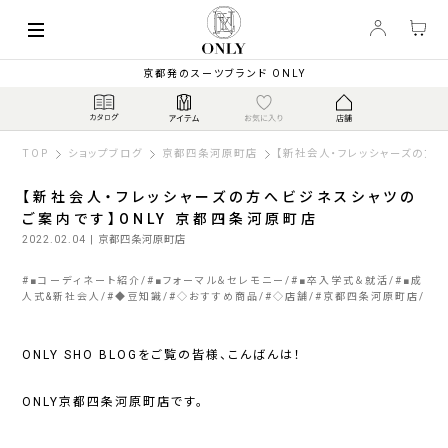
京都発のスーツブランド ONLY
TOP
ショップブログ
京都四条河原町店
【新社会人・フレッシャーズの方
【新社会人・フレッシャーズの方へビジネスシャツの
ご案内です】ONLY 京都四条河原町店
2022.02.04
| 京都四条河原町店
#
■コーディネート紹介
#
■フォーマル＆セレモニー
#
■卒入学式＆就活
#
■成
人式&新社会人
#
◆豆知識
#
◇おすすめ商品
#
◇店舗
#
京都四条河原町店
ONLY SHO BLOGをご覧の皆様、こんばんは！
ONLY京都四条河原町店です。