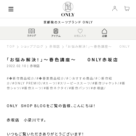
京都発のスーツブランド ONLY
TOP
ショップブログ
赤坂店
「お悩み解決！」～春色講座～ ONLY赤
「お悩み解決！」～春色講座～ ONLY赤坂店
2022.02.10
| 赤坂店
#
◆新作商品紹介
#
◆春夏商品紹介
#
◇おすすめ商品
#
◇新作紹
介
#
ONLY PREMIO
#
スーツ
#
スリーピーススーツ
#
新作ジャケット
#
新
作シャツ
#
新作スーツ
#
新作ネクタイ
#
新作パンツ
#
赤坂店
ONLY SHOP BLOGをご覧の皆様、こんにちは！
赤坂店 小梁川です。
いつもご覧いただきありがとうございます！