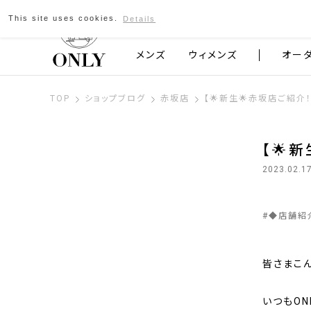
This site uses cookies.
Details
京都発のスーツブランド ONLY
メンズ
ウィメンズ
オー
TOP
ショップブログ
赤坂店
【🌟新生🌟赤坂店ご紹介！
【🌟
2023.02.1
#
◆店舗紹
皆さまこん
いつもO