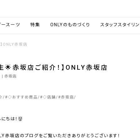
会社情報
採用情報
カタ
ダースーツ
特集
ONLYのものづくり
スタッフスタイリン
】ONLY赤坂店
新生🌟赤坂店ご紹介！】ONLY赤坂店
7
| 赤坂店
介
#
◇おすすめ商品
#
◇店舗
#
赤坂店
にちは！👹
NLY赤坂店のブログをご覧いただきありがとうございます！