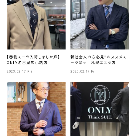
【春物スーツ入荷しました♬】
新社会人の方必見‼️おススメス
ONLY名古屋広小路店
ーツ😊✨ 札幌エスタ店
2023.02.17 Fri
2023.02.17 Fri