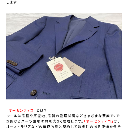
します！
「オーセンティコ」
とは？
ウールは
品種や原産地、品質の管理状況
などさまざまな要素で、で
きあがるスーツ生地の質を大きく左右します。
「オーセンティコ」
は、
オーストラリアなどの優良牧場と契約して
透明性のある流通を保持