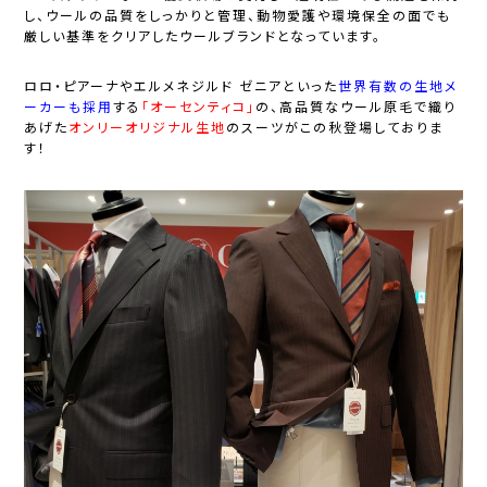
し、ウールの品質をしっかりと管理、動物愛護や環境保全の面でも
厳しい基準をクリアしたウールブランドとなっています。
ロロ・ピアーナやエルメネジルド ゼニアといった
世界有数の生地メ
ーカーも採用
する
「オーセンティコ」
の、高品質なウール原毛で織り
あげた
オンリーオリジナル生地
のスーツがこの秋登場しておりま
す！