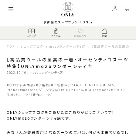
京都発のスーツブランド ONLY
TOP
ショップブログ
mozoワンダーシティ店
【高品質ウールの至高の一着
【高品質ウールの至高の一着・オーセンティコスーツ
特集】ONLYmozoワンダーシティ店
2023.10.16
| mozoワンダーシティ店
#
◇おすすめ商品
#
◇店舗
#
◇新作紹介
#
AUTHENTICO
#
Loro
Piana
#
mozoワンダーシティ店
#
ONLY1976
#
TailorMade
#
イタリア
生地
#
スーツ
#
新作スーツ
ONLYショップブログをご覧いただきありがとうございます！
ONLYmozoワンダーシティ店です。
みなさんが普段着用になるスーツの生地は、何から出来ているでし