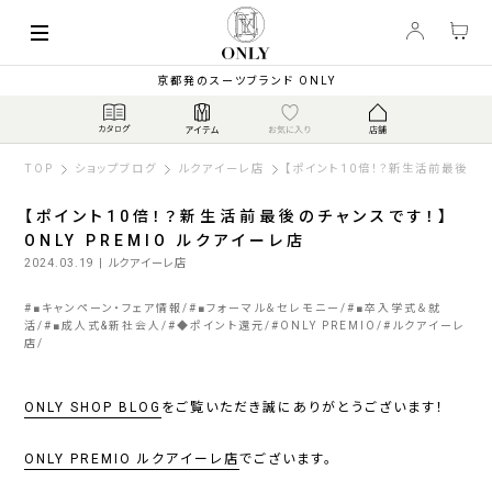
京都発のスーツブランド ONLY
TOP
ショップブログ
ルクアイーレ店
【ポイント10倍！？新生活前最後のチャ
【ポイント10倍！？新生活前最後のチャンスです！】
ONLY PREMIO ルクアイーレ店
2024.03.19
| ルクアイーレ店
#
■キャンペーン・フェア情報
#
■フォーマル＆セレモニー
#
■卒入学式＆就
活
#
■成人式&新社会人
#
◆ポイント還元
#
ONLY PREMIO
#
ルクアイーレ
店
ONLY SHOP BLOG
をご覧いただき誠にありがとうございます！
ONLY PREMIO ルクアイーレ店
でございます。