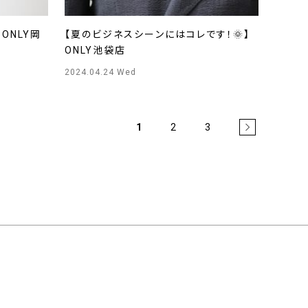
ONLY岡
【夏のビジネスシーンにはコレです！🌞】
ONLY池袋店
2024.04.24 Wed
1
2
3