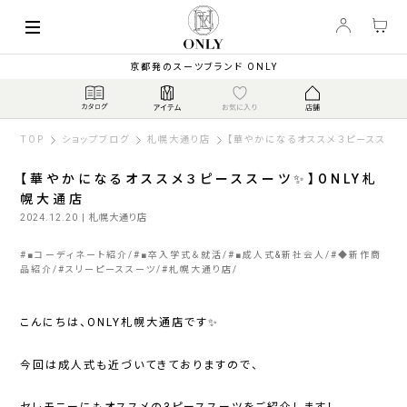
京都発のスーツブランド ONLY
TOP
ショップブログ
札幌大通り店
【華やかになるオススメ３ピーススーツ
【華やかになるオススメ３ピーススーツ✨】ONLY札
幌大通店
2024.12.20
| 札幌大通り店
#
■コーディネート紹介
#
■卒入学式＆就活
#
■成人式&新社会人
#
◆新作商
品紹介
#
スリーピーススーツ
#
札幌大通り店
こんにちは、ONLY札幌大通店です✨
今回は成人式も近づいてきておりますので、
セレモニーにもオススメの3ピーススーツをご紹介します！