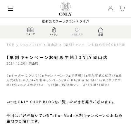
京都発のスーツブランド ONLY
TOP
ショップブログ
岡山店
【早割キャンペーンお勧め生地】ONLY岡山
【早割キャンペーンお勧め生地】ONLY岡山店
2024.12.20
| 岡山店
#
■オーダーについて
#
■キャンペーン・フェア情報
#
■卒入学式＆就活
#
■成
人式&新社会人
#
■早割キャンペーン
#
REDA
#
TailorMade
#
イタリア生
地
#
ウィメンズ商品
#
スーツ
#
岡山店
#
極シリーズ
#
生地
#
紹介
いつもONLY SHOP BLOGをご覧いただき有難うございます。
今回はご好評頂いているTailor Made早割キャンペーンのお勧め
生地のご紹介です。