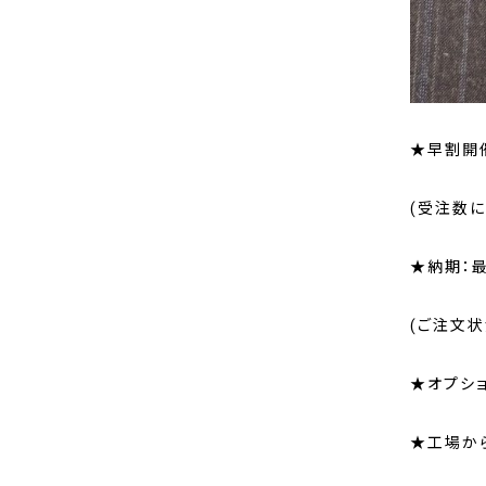
★早割開催
(受注数
★納期：
(ご注文
★オプシ
★工場から