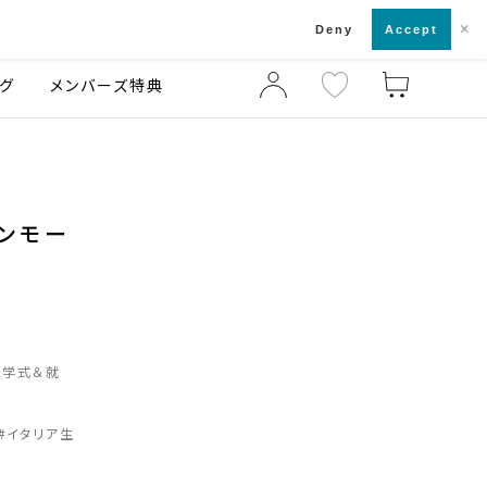
×
店舗一覧・来店予約
ログ
ご利用ガイド
Deny
Accept
グ
メンバーズ特典
オンモー
入学式＆就
#
イタリア生