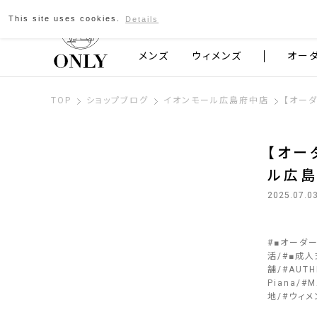
This site uses cookies.
Details
京都発のスーツブランド ONLY
メンズ
ウィメンズ
オー
TOP
ショップブログ
イオンモール広島府中店
【オー
【オー
ル広
2025.07.0
#
■オーダ
活
#
■成人
舗
#
AUTH
Piana
#
M
地
#
ウィメ