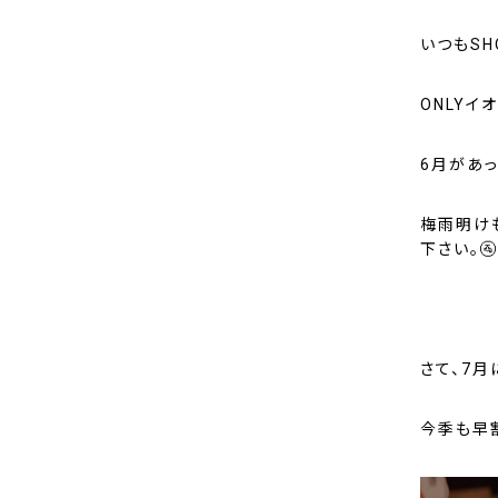
いつもSH
ONLYイ
6月があ
梅雨明け
下さい。🚰
さて、7月
今季も早