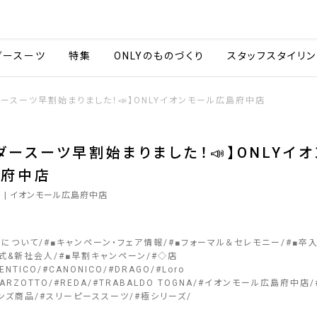
会社情報
採用情報
カタ
ダースーツ
特集
ONLYのものづくり
スタッフスタイリン
ダースーツ早割始まりました！📣】ONLYイオンモール広島府中店
ダースーツ早割始まりました！📣】ONLYイ
島府中店
3
| イオンモール広島府中店
ーについて
#
■キャンペーン・フェア情報
#
■フォーマル＆セレモニー
#
■卒
式&新社会人
#
■早割キャンペーン
#
◇店
ENTICO
#
CANONICO
#
DRAGO
#
Loro
ARZOTTO
#
REDA
#
TRABALDO TOGNA
#
イオンモール広島府中店
ンズ商品
#
スリーピーススーツ
#
極シリーズ