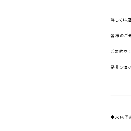
詳しくは店
皆様のご
ご要約を
是非ショ
◆来店予