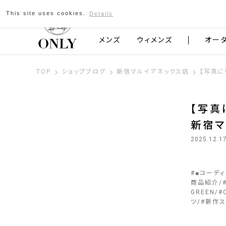
This site uses cookies.
Details
京都発のスーツブランド ONLY
メンズ
ウィメンズ
オー
TOP
ショップブログ
新宿マルイアネックス店
【写真に
【写真
新宿マ
2025.12.1
#
■コーデ
商品紹介
GREEN
#
ツ
#
新作ス