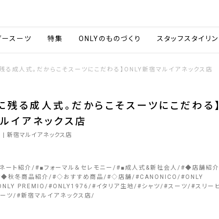
会社情報
採用情報
カタ
ダースーツ
特集
ONLYのものづくり
スタッフスタイリン
残る成人式。だからこそスーツにこだわる】ONLY新宿マルイアネックス店
に残る成人式。だからこそスーツにこだわる】
ルイアネックス店
7
| 新宿マルイアネックス店
ィネート紹介
#
■フォーマル＆セレモニー
#
■成人式&新社会人
#
◆店舗紹
#
◆秋冬商品紹介
#
◇おすすめ商品
#
◇店舗
#
CANONICO
#
ONLY
ONLY PREMIO
#
ONLY1976
#
イタリア生地
#
シャツ
#
スーツ
#
スリー
ーツ
#
新宿マルイアネックス店