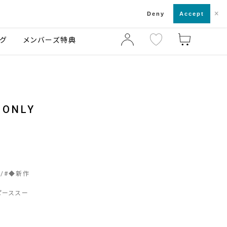
×
店舗一覧・来店予約
ログ
ご利用ガイド
Deny
Accept
グ
メンバーズ特典
ONLY
介
#
◆新作
ピーススー