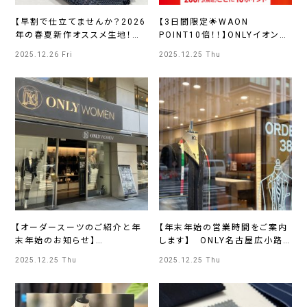
【早割で仕立てませんか？2026
【3日間限定🌟WAON
年の春夏新作オススメ生地！①】
POINT10倍！！】ONLYイオンモ
ONLYさっぽろ東急
ール京都桂川店
2025.12.26 Fri
2025.12.25 Thu
【オーダースーツのご紹介と年
【年末年始の営業時間をご案内
末年始のお知らせ】
します】 ONLY名古屋広小路
ONLYWOMEN烏丸店
店
2025.12.25 Thu
2025.12.25 Thu