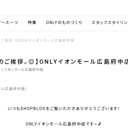
会社情報
採用情報
カタ
ダースーツ
特集
ONLYのものづくり
スタッフスタイリン
のご挨拶。😌】ONLYイオンモール広島府中店
のご挨拶。😌】ONLYイオンモール広島府中
9
| イオンモール広島府中店
ール広島府中店
いつもSHOPBLOGをご覧いただきありがとうございます！
ONLYイオンモール広島府中店です~🎵