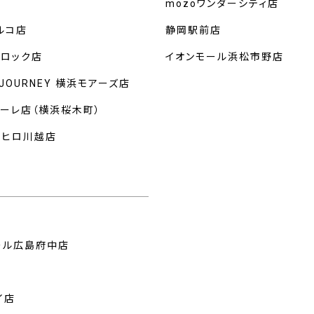
mozoワンダーシティ店
ルコ店
静岡駅前店
クロック店
イオンモール浜松市野店
 JOURNEY 横浜モアーズ店
マーレ店（横浜桜木町）
ルヒロ川越店
州
ール広島府中店
イ店