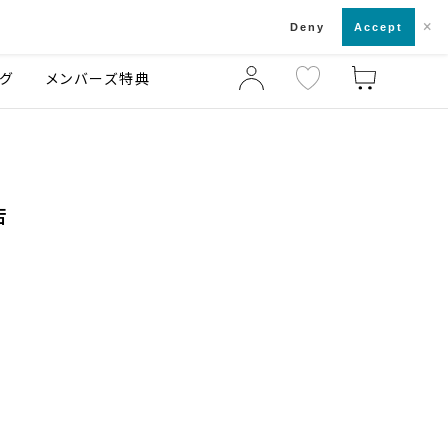
×
店舗一覧・来店予約
ログ
ご利用ガイド
Deny
Accept
グ
メンバーズ特典
店