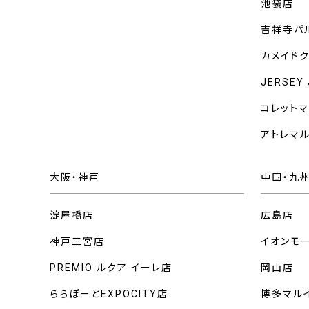
池袋店
吉祥寺パ
カメイド
JERSEY
コレット
アトレマ
大阪・神戸
中国・九
淀屋橋店
広島店
神戸三宮店
イオンモ
PREMIO ルクア イーレ店
岡山店
ららぽーとEXPOCITY店
博多マル